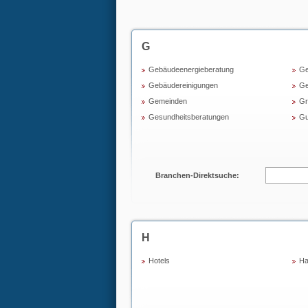
G
Gebäudeenergieberatung
Ge
Gebäudereinigungen
Ge
Gemeinden
Gr
Gesundheitsberatungen
Gu
Branchen-Direktsuche:
H
Hotels
Ha