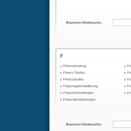
Branchen-Direktsuche:
F
Fitnessberatung
Fe
Fitness Studios
Fe
Fitnessstudios
Fo
Fingernagelmodellierung
Fr
Finanzbuchhaltungen
Fr
Finanzdienstleistungen
Branchen-Direktsuche: