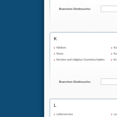
Branchen-Direktsuche:
K
Kliniken
Ko
Kinos
Ku
Kirchen und religiöse Gemeinschaften
Kr
Branchen-Direktsuche:
L
Lieferservice
Le