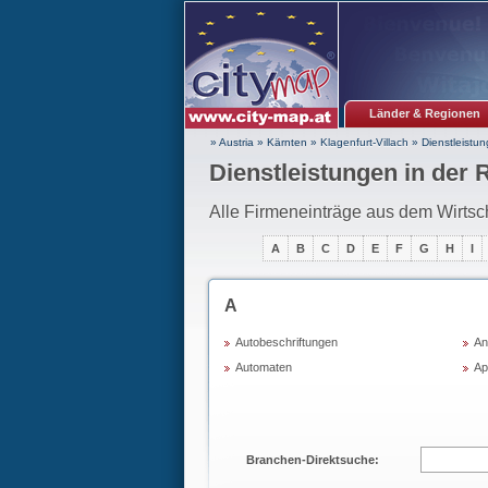
Länder & Regionen
» Austria
»
Kärnten
»
Klagenfurt-Villach
»
Dienstleistu
Dienstleistungen in der 
Alle Firmeneinträge aus dem Wirtsc
A
B
C
D
E
F
G
H
I
A
Autobeschriftungen
An
Automaten
Ap
Branchen-Direktsuche: