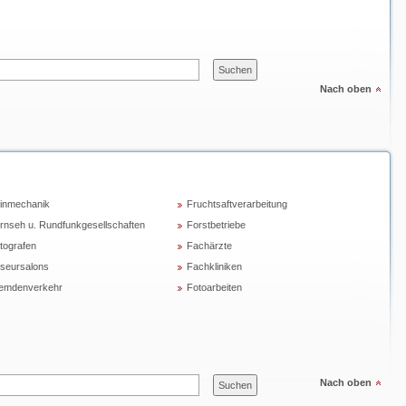
Nach oben
inmechanik
Fruchtsaftverarbeitung
rnseh u. Rundfunkgesellschaften
Forstbetriebe
tografen
Fachärzte
iseursalons
Fachkliniken
emdenverkehr
Fotoarbeiten
Nach oben