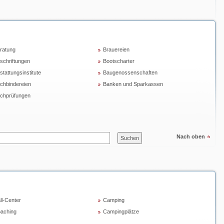
ratung
Brauereien
schriftungen
Bootscharter
stattungsinstitute
Baugenossenschaften
chbindereien
Banken und Sparkassen
chprüfungen
Nach oben
ll-Center
Camping
aching
Campingplätze