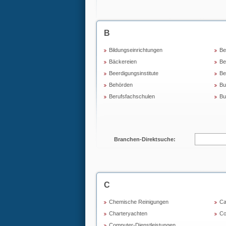
B
Bildungseinrichtungen
Be
Bäckereien
Be
Beerdigungsinstitute
Be
Behörden
Bu
Berufsfachschulen
Bu
Branchen-Direktsuche:
C
Chemische Reinigungen
Ca
Charteryachten
Co
Computer-Dienstleistungen