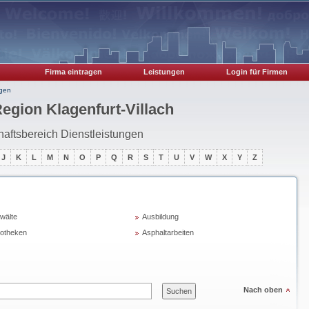
Firma eintragen
Leistungen
Login für Firmen
ngen
Region Klagenfurt-Villach
haftsbereich Dienstleistungen
J
K
L
M
N
O
P
Q
R
S
T
U
V
W
X
Y
Z
wälte
Ausbildung
otheken
Asphaltarbeiten
Nach oben