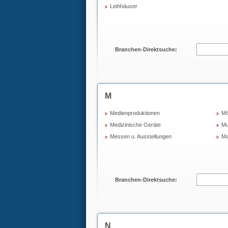
Leihhäuser
Branchen-Direktsuche:
M
Medienproduktionen
Mö
Medizinische Geräte
Mu
Messen u. Ausstellungen
Ma
Branchen-Direktsuche:
N