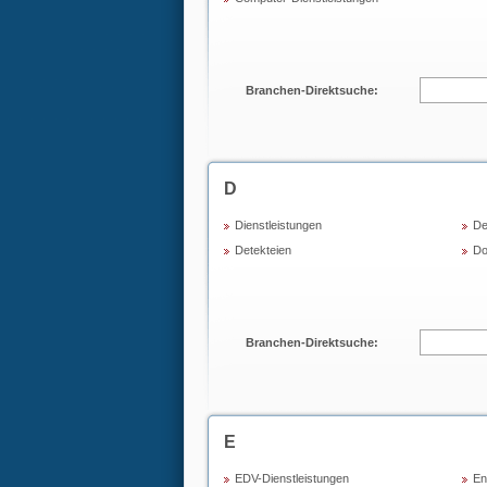
Branchen-Direktsuche:
D
Dienstleistungen
De
Detekteien
Do
Branchen-Direktsuche:
E
EDV-Dienstleistungen
En