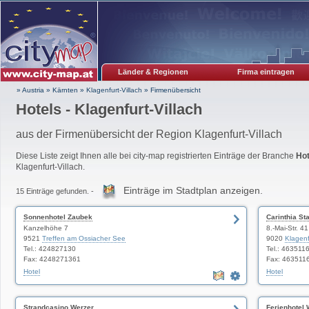
Länder & Regionen
Firma eintragen
» Austria
»
Kärnten
»
Klagenfurt-Villach
»
Firmenübersicht
Hotels - Klagenfurt-Villach
aus der Firmenübersicht der Region Klagenfurt-Villach
Diese Liste zeigt Ihnen alle bei city-map registrierten Einträge der Branche
Hot
Klagenfurt-Villach.
Einträge im Stadtplan anzeigen.
15 Einträge gefunden. -
Sonnenhotel Zaubek
Carinthia St
Kanzelhöhe 7
8.-Mai-Str. 41
9521
Treffen am Ossiacher See
9020
Klagen
Tel.: 424827130
Tel.: 463511
Fax: 4248271361
Fax: 463511
Hotel
Hotel
Strandcasino Werzer
Ferienhotel