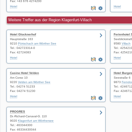
Fax: +43 676 4274200
Hotel
Hotel
Weitere Treffer aus der Region Klagenfurt-Villach
Hotel Glocknerhof
Ferienhotel
Hauptstraße 163
Seeblickstra
9210
Pörtschach am Wörther See
9580
Villach
Tel.: 042723314-0
Tel.: 425421
Fax: 42724083
Fax: 425421
Hotel
Hotel
Casino Hotel Velden
Hotel Burgs
Am Corso 10
Seestraße 6
9220
Velden am Wörther See
9873
Ferndor
Tel.: 04274 51233
Tel.: 424671
Fax: 04274 51230
Fax: 424671
Hotel
Hotel
PROGRES
Dr.-Richard-Canaval-G. 110
9020
Klagenfurt am Wörthersee
Tel.: 463344300
Fax: 46334430044