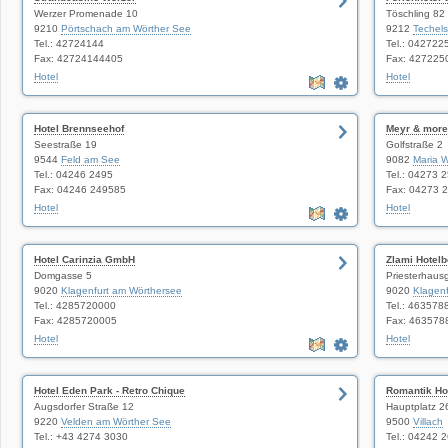
Werzer Promenade 10
Töschling 82
9210
Pörtschach am Wörther See
9212
Techel
Tel.: 42724144
Tel.: 042722
Fax: 42724144405
Fax: 427225
Hotel
Hotel
Hotel Brennseehof
Meyr & more
Seestraße 19
Golfstraße 2
9544
Feld am See
9082
Maria W
Tel.: 04246 2495
Tel.: 04273 
Fax: 04246 249585
Fax: 04273 
Hotel
Hotel
Hotel Carinzia GmbH
Zlami Hotel
Domgasse 5
Priesterhaus
9020
Klagenfurt am Wörthersee
9020
Klagen
Tel.: 4285720000
Tel.: 463578
Fax: 4285720005
Fax: 463578
Hotel
Hotel
Hotel Eden Park - Retro Chique
Romantik Ho
Augsdorfer Straße 12
Hauptplatz 2
9220
Velden am Wörther See
9500
Villach
Tel.: +43 4274 3030
Tel.: 04242 