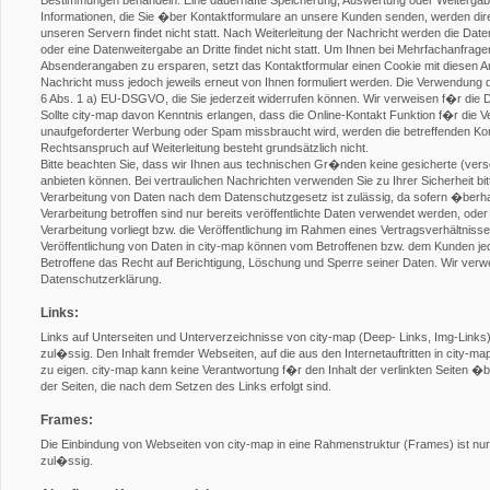
Bestimmungen behandeln. Eine dauerhafte Speicherung, Auswertung oder Weitergabe a
Informationen, die Sie �ber Kontaktformulare an unsere Kunden senden, werden direk
unseren Servern findet nicht statt. Nach Weiterleitung der Nachricht werden die Da
oder eine Datenweitergabe an Dritte findet nicht statt. Um Ihnen bei Mehrfachanfragen
Absenderangaben zu ersparen, setzt das Kontaktformular einen Cookie mit diesen Ang
Nachricht muss jedoch jeweils erneut von Ihnen formuliert werden. Die Verwendung de
6 Abs. 1 a) EU-DSGVO, die Sie jederzeit widerrufen können. Wir verweisen f�r die 
Sollte city-map davon Kenntnis erlangen, dass die Online-Kontakt Funktion f�r die Ve
unaufgeforderter Werbung oder Spam missbraucht wird, werden die betreffenden Kont
Rechtsanspruch auf Weiterleitung besteht grundsätzlich nicht.
Bitte beachten Sie, dass wir Ihnen aus technischen Gr�nden keine gesicherte (ver
anbieten können. Bei vertraulichen Nachrichten verwenden Sie zu Ihrer Sicherheit bit
Verarbeitung von Daten nach dem Datenschutzgesetz ist zulässig, da sofern �ber
Verarbeitung betroffen sind nur bereits veröffentlichte Daten verwendet werden, ode
Verarbeitung vorliegt bzw. die Veröffentlichung im Rahmen eines Vertragsverhältniss
Veröffentlichung von Daten in city-map können vom Betroffenen bzw. dem Kunden je
Betroffene das Recht auf Berichtigung, Löschung und Sperre seiner Daten. Wir verw
Datenschutzerklärung.
Links:
Links auf Unterseiten und Unterverzeichnisse von city-map (Deep- Links, Img-Links) s
zul�ssig. Den Inhalt fremder Webseiten, auf die aus den Internetauftritten in city-m
zu eigen. city-map kann keine Verantwortung f�r den Inhalt der verlinkten Seiten
der Seiten, die nach dem Setzen des Links erfolgt sind.
Frames:
Die Einbindung von Webseiten von city-map in eine Rahmenstruktur (Frames) ist nur n
zul�ssig.