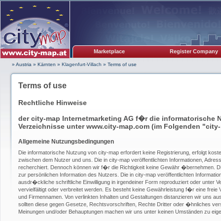
Marketplace
Register Company
» Austria
»
Kärnten
»
Klagenfurt-Villach
»
Terms of use
Terms of use
Rechtliche Hinweise
der city-map Internetmarketing AG f�r die informatorische 
Verzeichnisse unter www.city-map.com (im Folgenden "city
Allgemeine Nutzungsbedingungen
Die informatorische Nutzung von city-map erfordert keine Registrierung, erfolgt kos
zwischen dem Nutzer und uns. Die in city-map veröffentlichten Informationen, Adress
recherchiert. Dennoch können wir f�r die Richtigkeit keine Gewähr �bernehmen. Die
zur persönlichen Information des Nutzers. Die in city-map veröffentlichten Informat
ausdr�ckliche schriftliche Einwilligung in irgendeiner Form reproduziert oder unter
vervielfältigt oder verbreitet werden. Es besteht keine Gewährleistung f�r eine frei
und Firmennamen. Von verlinkten Inhalten und Gestaltungen distanzieren wir uns au
sollten diese gegen Gesetze, Rechtsvorschriften, Rechte Dritter oder �hnliches vers
Meinungen und/oder Behauptungen machen wir uns unter keinen Umständen zu eige