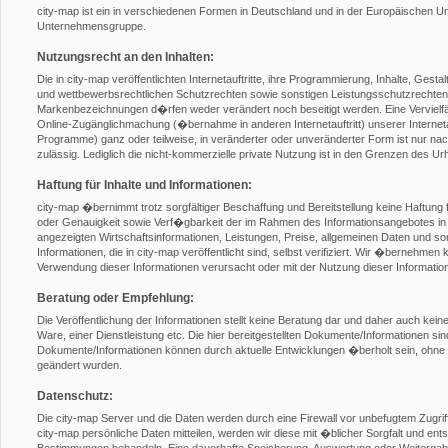
city-map ist ein in verschiedenen Formen in Deutschland und in der Europäischen 
Unternehmensgruppe.
Nutzungsrecht an den Inhalten:
Die in city-map veröffentlichten Internetauftritte, ihre Programmierung, Inhalte, Gest
und wettbewerbsrechtlichen Schutzrechten sowie sonstigen Leistungsschutzrechten
Markenbezeichnungen d�rfen weder verändert noch beseitigt werden. Eine Vervielfält
Online-Zugänglichmachung (�bernahme in anderen Internetauftritt) unserer Internetauft
Programme) ganz oder teilweise, in veränderter oder unveränderter Form ist nur nach 
zulässig. Lediglich die nicht-kommerzielle private Nutzung ist in den Grenzen des U
Haftung für Inhalte und Informationen:
city-map �bernimmt trotz sorgfältiger Beschaffung und Bereitstellung keine Haftung f
oder Genauigkeit sowie Verf�gbarkeit der im Rahmen des Informationsangebotes in 
angezeigten Wirtschaftsinformationen, Leistungen, Preise, allgemeinen Daten und son
Informationen, die in city-map veröffentlicht sind, selbst verifiziert. Wir �bernehmen 
Verwendung dieser Informationen verursacht oder mit der Nutzung dieser Informat
Beratung oder Empfehlung:
Die Veröffentlichung der Informationen stellt keine Beratung dar und daher auch ke
Ware, einer Dienstleistung etc. Die hier bereitgestellten Dokumente/Informationen si
Dokumente/Informationen können durch aktuelle Entwicklungen �berholt sein, ohne 
geändert wurden.
Datenschutz:
Die city-map Server und die Daten werden durch eine Firewall vor unbefugtem Zugr
city-map persönliche Daten mitteilen, werden wir diese mit �blicher Sorgfalt und en