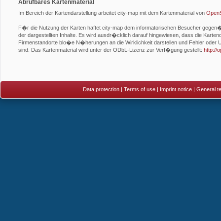
Abrufbares Kartenmaterial
Im Bereich der Kartendarstellung arbeitet city-map mit dem Kartenmaterial von
OpenS
F�r die Nutzung der Karten haftet city-map dem informatorischen Besucher gegen�be
der dargestellten Inhalte. Es wird ausdr�cklich darauf hingewiesen, dass die Kartend
Firmenstandorte blo�e N�herungen an die Wirklichkeit darstellen und Fehler oder U
sind. Das Kartenmaterial wird unter der ODbL-Lizenz zur Verf�gung gestellt:
http:/
Data protection
|
Terms of use
|
Imprint notice
|
General te